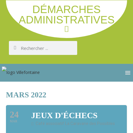
DÉMARCHES
ADMINISTRATIVES
MARS 2022
24
JEUX D'ÉCHECS
MAR
Café associatif La Caravane des Possibles