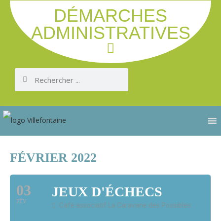
DÉMARCHES
ADMINISTRATIVES
FÉVRIER 2022
03
JEUX D'ÉCHECS
FÉV
Café associatif La Caravane des Possibles