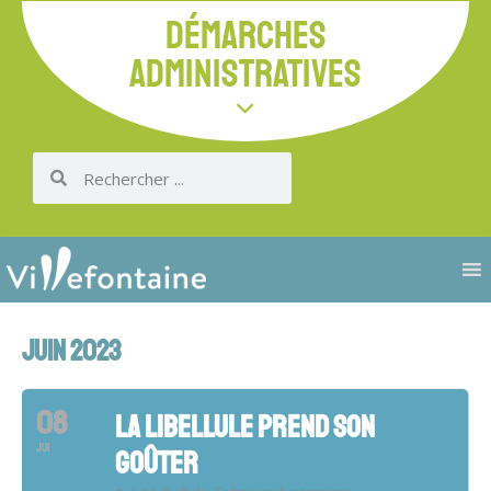
DÉMARCHES
ADMINISTRATIVES
JUIN 2023
08
LA LIBELLULE PREND SON
JUI
GOÛTER