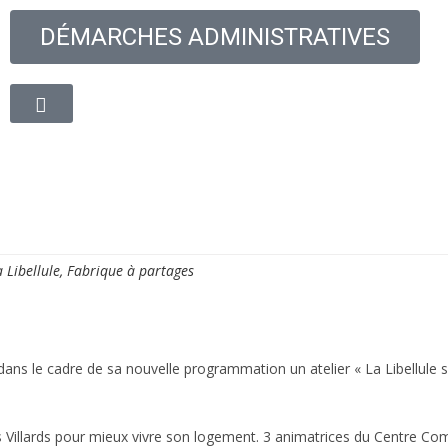
DÉMARCHES ADMINISTRATIVES
oyenne
Découvrir la ville
Vie quotidienne
Cadre de
a Libellule, Fabrique à partages
 dans le cadre de sa nouvelle programmation un atelier « La Libellule s
es Villards pour mieux vivre son logement. 3 animatrices du Centre C