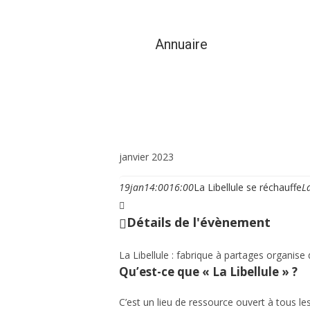
Annuaire
Vie municipale et cit
janvier 2023
19
jan
14:00
16:00
La Libellule se réchauffe
L
Détails de l'évènement
La Libellule : fabrique à partages organise
Qu’est-ce que « La Libellule » ?
C’est un lieu de ressource ouvert à tous l