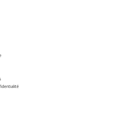
e
s
identialité