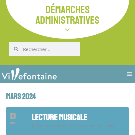
DÉMARCHES
ADMINISTRATIVES
MARS 2024
13
LECTURE MUSICALE
MAR
Café associatif La Caravane des Possibles