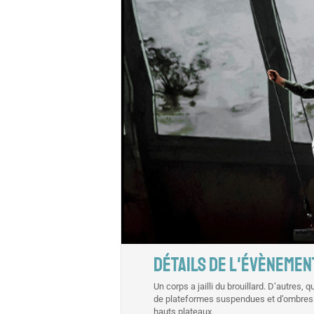
DÉTAILS DE L'ÉVÈNEMEN
Un corps a jailli du brouillard. D’autres
de plateformes suspendues et d’ombres ch
hauts plateaux.