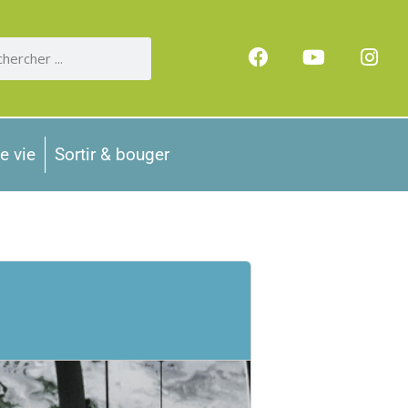
e vie
Sortir & bouger