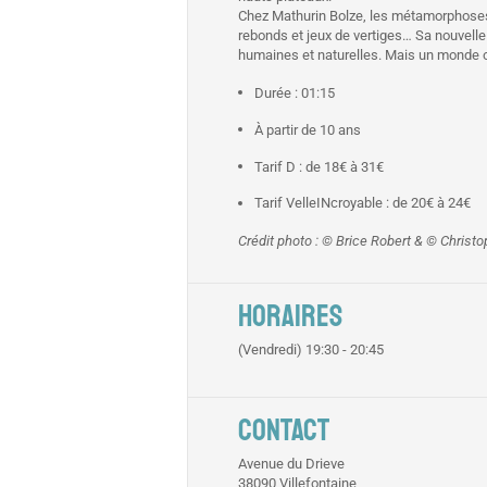
Chez Mathurin Bolze, les métamorphoses d
rebonds et jeux de vertiges… Sa nouvelle
humaines et naturelles. Mais un monde où
Durée : 01:15
À partir de 10 ans
Tarif D : de 18€ à 31€
Tarif VelleINcroyable : de 20€ à 24€
Crédit photo : © Brice Robert &
© Christ
HORAIRES
(Vendredi) 19:30 - 20:45
CONTACT
Avenue du Drieve
38090 Villefontaine