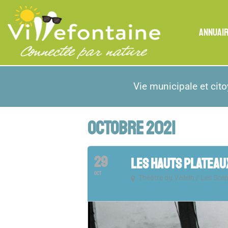
ANNUAI
Vie municipale et cit
OCTOBRE 2021
29
LES HAUTS PLATEAU
OCT
Théâtre du Vellein / Les Scè