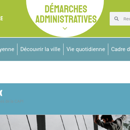
DÉMARCHES
ADMINISTRATIVES
RE
oyenne
Découvrir la ville
Vie quotidienne
Cadre d
X
nes de la CAPI