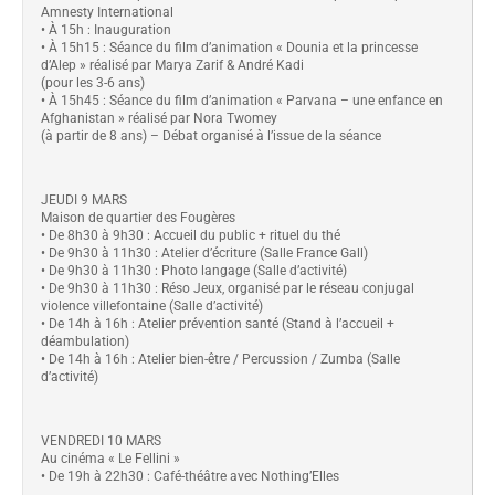
Amnesty International
• À 15h : Inauguration
• À 15h15 : Séance du film d’animation « Dounia et la princesse
d’Alep » réalisé par Marya Zarif & André Kadi
(pour les 3-6 ans)
• À 15h45 : Séance du film d’animation « Parvana – une enfance en
Afghanistan » réalisé par Nora Twomey
(à partir de 8 ans) – Débat organisé à l’issue de la séance
JEUDI 9 MARS
Maison de quartier des Fougères
• De 8h30 à 9h30 : Accueil du public + rituel du thé
• De 9h30 à 11h30 : Atelier d’écriture (Salle France Gall)
• De 9h30 à 11h30 : Photo langage (Salle d’activité)
• De 9h30 à 11h30 : Réso Jeux, organisé par le réseau conjugal
violence villefontaine (Salle d’activité)
• De 14h à 16h : Atelier prévention santé (Stand à l’accueil +
déambulation)
• De 14h à 16h : Atelier bien-être / Percussion / Zumba (Salle
d’activité)
VENDREDI 10 MARS
Au cinéma « Le Fellini »
• De 19h à 22h30 : Café-théâtre avec Nothing’Elles