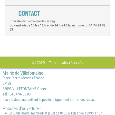
CONTACT
Prise de rdv :
www.quechoisir.org
Ou
vendredi
de
10 h à 12 h
et de
14 h à 16 h,
au numéro
: 04 74 28 02
53
Ⓒ 2025 – Tous droits réservés
Mairie de Villefontaine
Place Pierre Mendès France
BP 88
38093 VILLEFONTAINE Cedex
Tél : 04 74 96 00 00
Les services accueillent le public uniquement sur rendez-vous.
Horaires d’ouverture :
Le lundi, mardi, mercredi et jeudi de 8h30 à 12h et de 13h30 à 17h