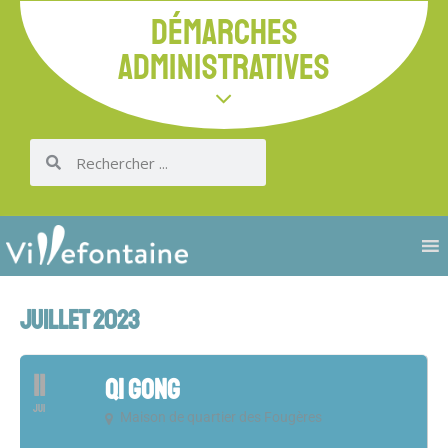
DÉMARCHES
ADMINISTRATIVES
JUILLET 2023
11
QI GONG
JUI
Maison de quartier des Fougères