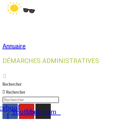
Annuaire
DÉMARCHES ADMINISTRATIVES
Rechercher
Rechercher
cebook-
Youtube
Instagram
f
Vie municipale et cit