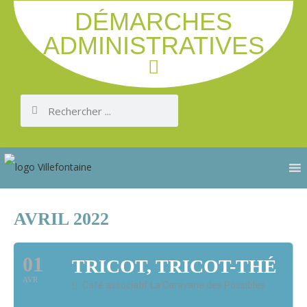
DÉMARCHES
ADMINISTRATIVES
AVRIL 2022
01
TRICOT, TRICOT-THÉ
AVR
Café associatif La Caravane des Possibles