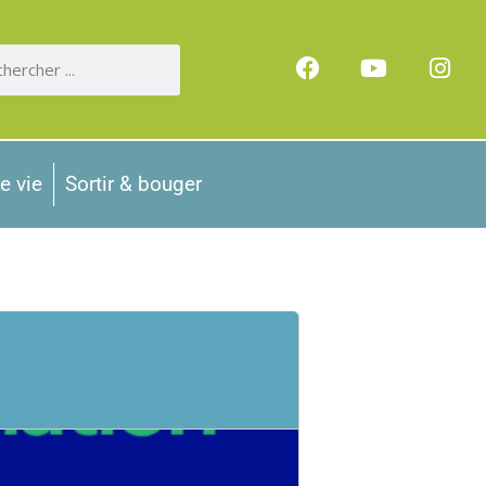
e vie
Sortir & bouger