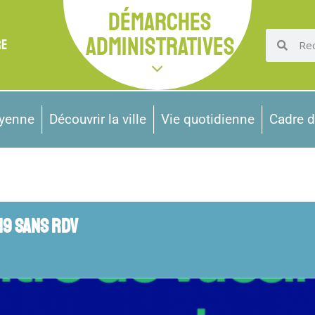
DÉMARCHES
ADMINISTRATIVES
RE
oyenne
Découvrir la ville
Vie quotidienne
Cadre d
19 SANS RDV