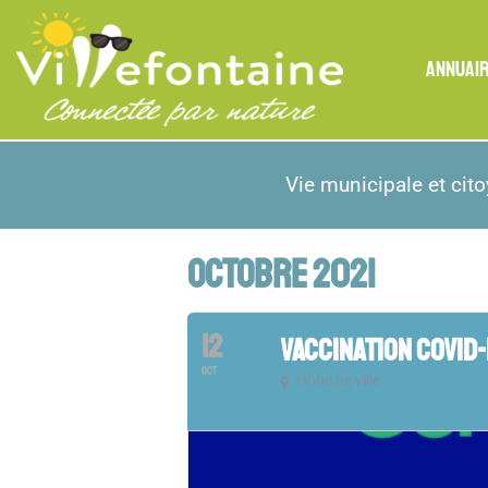
ANNUAI
Vie municipale et cit
OCTOBRE 2021
12
VACCINATION COVID-
OCT
Hôtel de ville