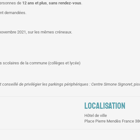
 personnes de
12 ans et plus
,
sans rendez-vous
.
eront demandées.
9 novembre 2021, sur les mêmes créneaux.
s scolaires de la commune (collèges et lycée)
est conseillé de privilégier les parkings périphériques : Centre Simone Signoret, pi
LOCALISATION
Hôtel de ville
Place Pierre Mendès France 380